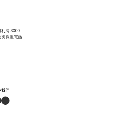
 飛利浦 3000
雙層防燙保溫電熱水
) 原裝行貨
注我們