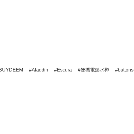
BUYDEEM
Aladdin
Escura
便攜電熱水樽
buttons