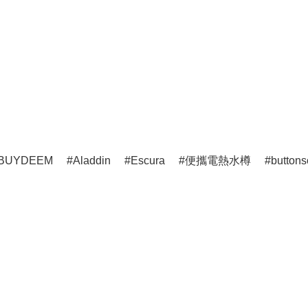
BUYDEEM
Aladdin
Escura
便攜電熱水樽
buttons