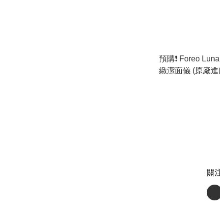
預購❗️ Foreo L
緻潔面儀 (原廠進口貨品) ⭐️限時
免運費🚛
關