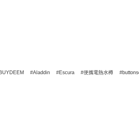
BUYDEEM
Aladdin
Escura
便攜電熱水樽
buttons