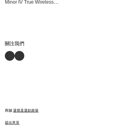
Minor IV True Wireless
Bluetooth Earbuds 真無線藍
牙耳機 - [香港行貨]
關注我們
商舖
退貨及退款政策
提出意見