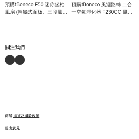
預購❗️Boneco F50 迷你坐枱
預購❗️Boneco 風迴路轉 二合
風扇 (輕觸式面板、三段風速
一空氣淨化器 F230CC 風扇
調節) (香港行貨)
(香港行貨)
關注我們
商舖
退貨及退款政策
提出意見