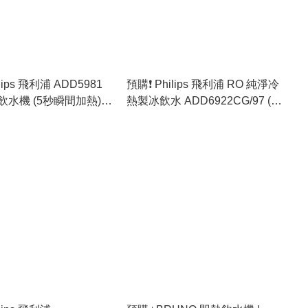
ilips 飛利浦 ADD5981
預購❗️ Philips 飛利浦 RO 純淨冷
水機 (5秒瞬間加熱)
熱製冰飲水 ADD6922CG/97 (原
]
裝行貨)