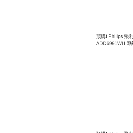
預購❗️ Philips 
ADD6991WH 
熱製冰飲水機 [原