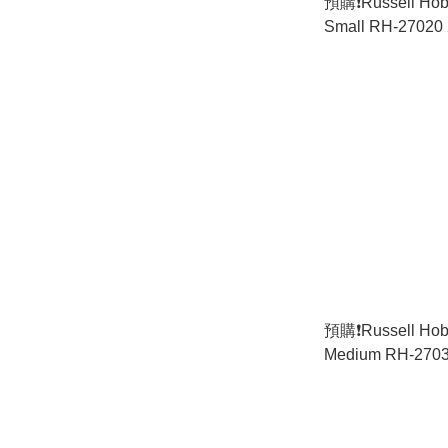
預購❗️Russell H
Small RH-2702
貨)
預購❗️Russell H
Medium RH-270
行貨)