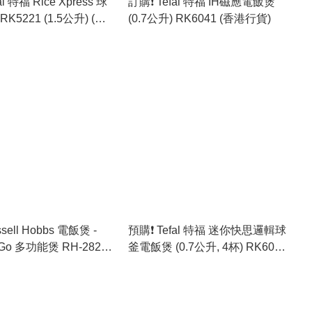
al 特福 Rice Xpress 球
訂購❗️ Tefal 特福 IH磁應電飯煲
K5221 (1.5公升) (香
(0.7公升) RK6041 (香港行貨)
ssell Hobbs 電飯煲 -
預購❗️ Tefal 特福 迷你快思邏輯球
 Go 多功能煲 RH-28270
釜電飯煲 (0.7公升, 4杯) RK6011
)
(香港行貨)