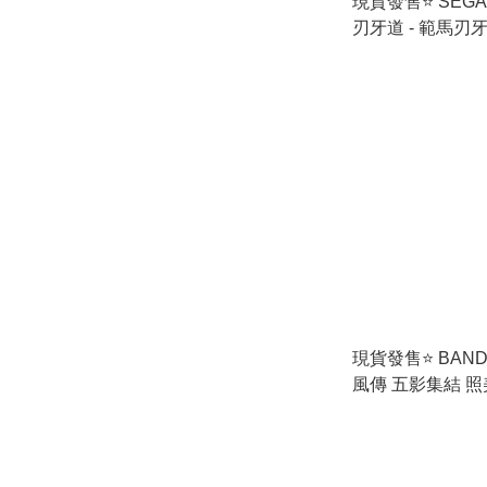
現貨發售⭐ SEGA 
刃牙道 - 範馬刃牙 (
景品
現貨發售⭐ BAND
風傳 五影集結 照
(HBP-71858)