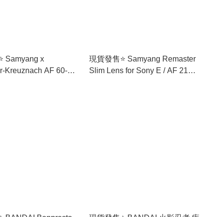
 Samyang x
現貨發售⭐️ Samyang Remaster
r-Kreuznach AF 60-
Slim Lens for Sony E / AF 21mm
.8 FE for Sony E
F3.5 FE / AF 28mm F3.5 FE / AF
(香港行貨 ) 🚛免運費⭐️
32mm F2.8 FE 3 合 1 可互換鏡
頭 🚛免運費⭐️香港行貨