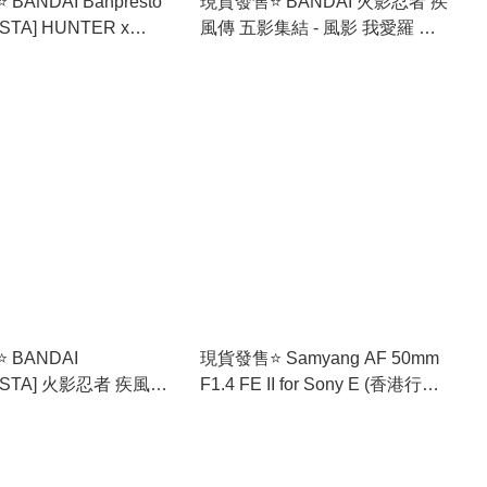
BANDAI Banpresto
現貨發售⭐ BANDAI 火影忍者 疾
STA] HUNTER x
風傳 五影集結 - 風影 我愛羅 景
小剛 (HBP-71778) 景
品 (HBP-71856)
 BANDAI
現貨發售⭐️ Samyang AF 50mm
ISTA] 火影忍者 疾風傳
F1.4 FE II for Sony E (香港行貨)
第二彈 (HBP-71679)
🚛免運費