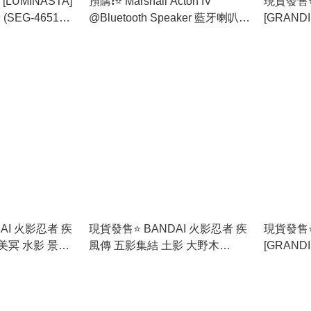
[LUMINASTA]
預購❗️⭐️ Marshall Acton IV
現貨發售⭐ 
SEG-46514)
@Bluetooth Speaker 藍牙喇叭 -
[GRANDI
[香港行貨]
HUNTER 
品
AI 火影忍者 疾
現貨發售⭐ BANDAI 火影忍者 疾
現貨發售⭐
美冥 水影 景品
風傳 五影集結 土影 大野木
[GRAND
(HBP-71857)
旗木卡卡西 