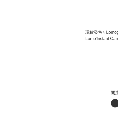
現貨發售⭐️ Lomog
Lomo'Instant Ca
Lenses (Yangon E
緬甸特別版連鏡
關