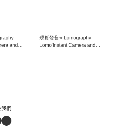
raphy
現貨發售⭐️ Lomography
mera and
Lomo'Instant Camera and
dition) li800au
Lenses (Oxford Edition) li800ag
頭套裝
牛津特別版 即影即有 連鏡頭套裝
注我們