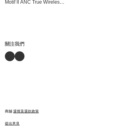
Motif II ANC True Wireless
Bluetooth Earbuds 真無線
A. N. C. 藍牙耳機 (黑色) - [香
港行貨]
關注我們
商舖
退貨及退款政策
提出意見