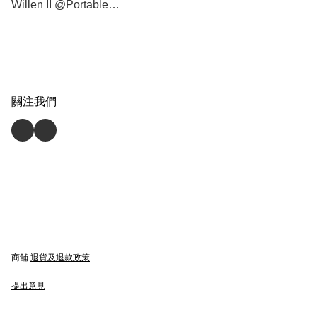
Willen II @Portable
Bluetooth Speaker 便攜式藍
牙喇叭 - [香港行貨]
關注我們
商舖
退貨及退款政策
提出意見