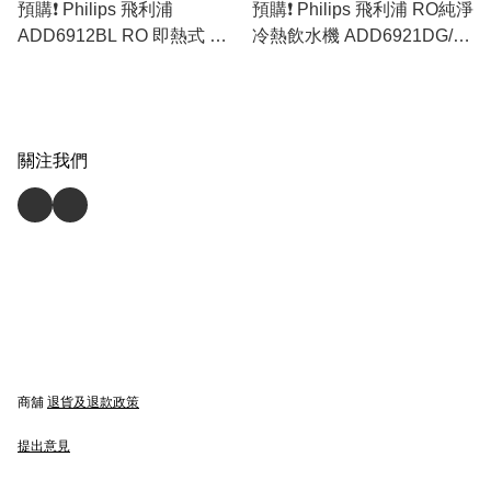
預購❗️ Philips 飛利浦
預購❗️ Philips 飛利浦 RO純淨
ADD6912BL RO 即熱式 冷
冷熱飲水機 ADD6921DG/90
熱純淨飲水機 (原裝行貨)
(原裝行貨)
關注我們
商舖
退貨及退款政策
提出意見