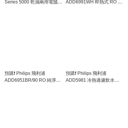
Series 5000 乾濕兩用電鬚刨
ADD6991WH 即熱式 RO 純
S5884/38 (原裝行貨)
淨冷熱製冰飲水機 [原裝行
貨]
預購❗️ Philips 飛利浦
預購❗️ Philips 飛利浦
ADD6951BR/90 RO 純淨冷
ADD5981 冷熱過濾飲水機
熱飲水機 [原裝行貨]
(5秒瞬間加熱) [原裝行貨]