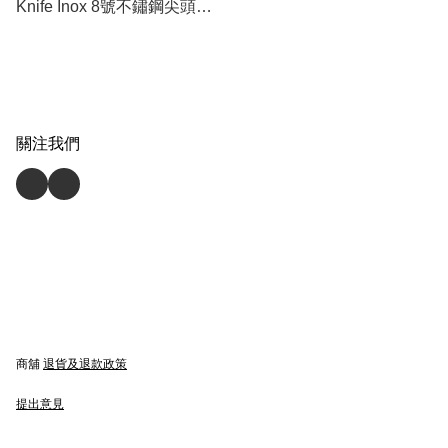
Knife Inox 8號不鏽鋼尖頭摺
刀 (原木色) (原裝行貨)
關注我們
商舖
退貨及退款政策
提出意見