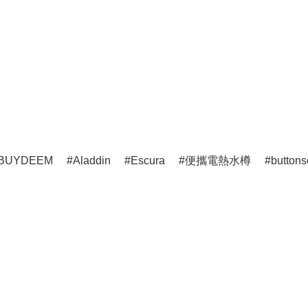
BUYDEEM
Aladdin
Escura
便攜電熱水樽
buttons