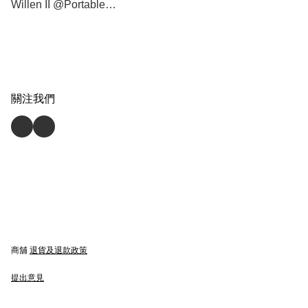
Willen II @Portable
Bluetooth Speaker 便攜式藍
牙喇叭 - [香港行貨]
關注我們
商舖
退貨及退款政策
提出意見