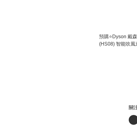
預購⭐️Dyson 戴森 A
(HS08) 智能吹
🚛 (香港行貨)
關