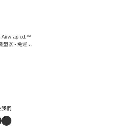
irwrap i.d.™
風造型器 - 免運費
注我們