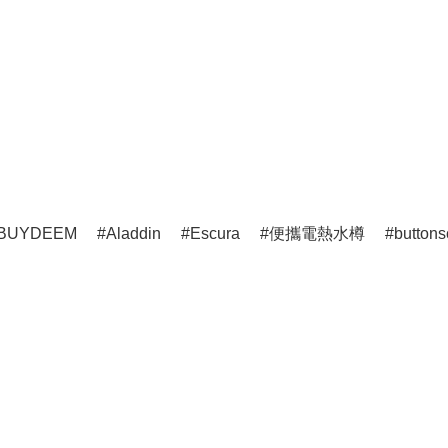
BUYDEEM
Aladdin
Escura
便攜電熱水樽
buttons