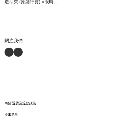
造型夾 (原裝行貨) ⭐️限時免
運費🚛
關注我們
商舖
退貨及退款政策
提出意見