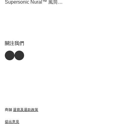
Supersonic Nural™ 風筒
HD16 (香港行貨) 免運費🚛
關注我們
商舖
退貨及退款政策
提出意見