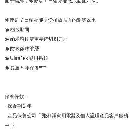
面部輪廓，即使是 7 日鬚亦能徹底貼面剃淨。

即使是 7 日鬚亦能享受極致貼面的剃鬚效果

◉ 極致貼面

◉ 納米科技雙重精確切剃刀片

◉ 防敏微珠塗層

◉ Ultraflex 懸掛系統

◉ 長達 5 年保養****

保養條款：

- 保養期 2 年

- 產品保養公司「 飛利浦家用電器及個人護理產品客戶服務