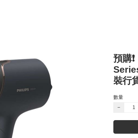
預購❗️
Seri
裝行貨
數量
−