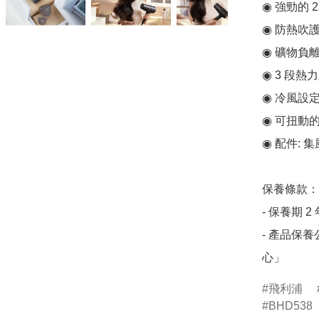
◉ 強勁的 2
◉ 防熱吹護
◉ 礦物負離
◉ 3 段熱力
◉ 冷風設定
◉ 可扭動的
◉ 配件: 
保養條款：

- 保養期 2 
- 產品保
心」
飛利浦
BHD538