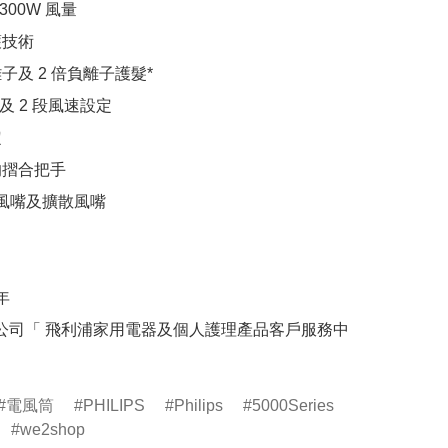
300W 風量

技術

子及 2 倍負離子護髮*

及 2 段風速設定



摺合把手

集風嘴及擴散風嘴

年

養公司「 飛利浦家用電器及個人護理產品客戶服務中
電風筒
PHILIPS
Philips
5000Series
we2shop