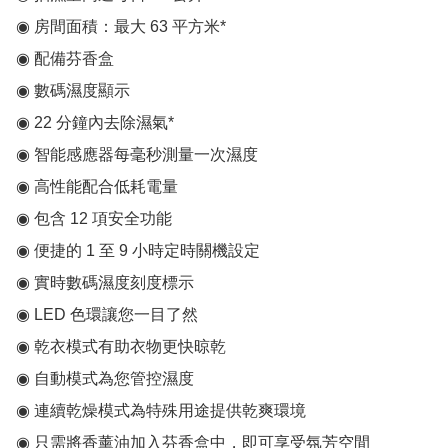
◉ 房間面積：最大 63 平方米*

◉ 配備芬香盒

◉ 數碼濕度顯示

◉ 22 分鐘內去除濕氣*

◉ 智能感應器每毫秒測量一次濕度

◉ 高性能配合低耗電量

◉ 包含 12 項安全功能

◉ 便捷的 1 至 9 小時定時關機設定

◉ 實時數碼濕度刻度標示

◉ LED 色環讓您一目了然

◉ 乾衣模式有助衣物更快晾乾

◉ 自動模式為您管控濕度

◉ 連續乾燥模式為特殊用途提供乾爽環境

◉ 只需將香薰油加入芬香盒中，即可享受氛芳空間
