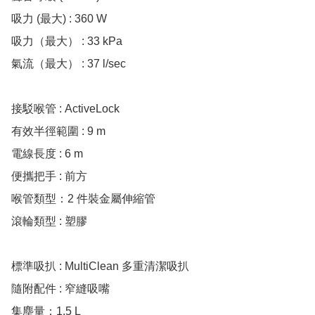
吸力 (最大) : 360 W

吸力（最大） : 33 kPa

氣流（最大） : 37 l/sec

接駁喉管 : ActiveLock

有效半徑範圍 : 9 m

電線長度 : 6 m

便攜把手 : 前方

喉管類型：2 件裝金屬伸縮管

滾輪類型 : 塑膠

標準吸扒 : MultiClean 多重清潔吸扒

隨附配件 : 窄縫吸嘴

集塵量：1.5 L
