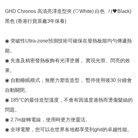
GHD Chronos 高清亮澤造型夾 (🤍White) 白色   / (🖤Black) 
黑色 (香港行貨原廠3年保養)

◉ 突破性Ultra-zone預測技術可確保在發熱板能均勻傳遞熱
能。

◉ 先進及精密發熱板飾有光澤塗層， 實現光滑、閃亮的效
果。

◉ 自動睡眠模式，無壓力塑造造型， 暫停使用後30 分鐘會
自動關閉。

◉ 185°C的最佳造型溫度，不會有因溫度過熱而燙傷髮絲的
問題。 

◉ 2.7m旋轉電線，使用時更方便靈活。 

◉ 全球電壓，您可以在世界各地都享受到ghd的卓越性能。 
