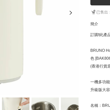
已售出：
簡介
訂購❗️此產
BRUNO H
色 [BAK806-
(香港行貨原
一機多功能
升級版大容量
名稱：BRUN