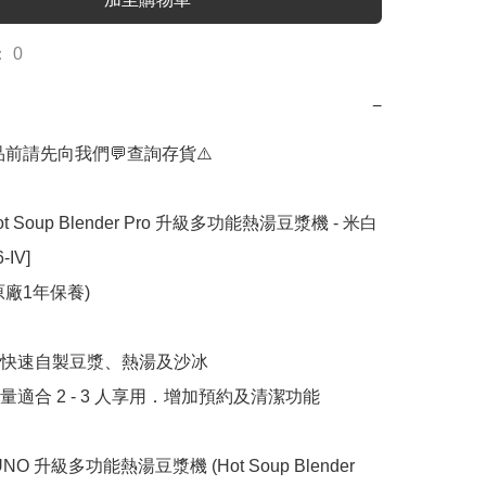
 0
−
品前請先向我們💬查詢存貨⚠️

ot Soup Blender Pro 升級多功能熱湯豆漿機 - 米白
IV] 

廠1年保養)

快速自製豆漿、熱湯及沙冰

適合 2 - 3 人享用．增加預約及清潔功能

O 升級多功能熱湯豆漿機 (Hot Soup Blender 