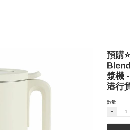
預購⭐️
Ble
漿機 -
港行貨
數量
−