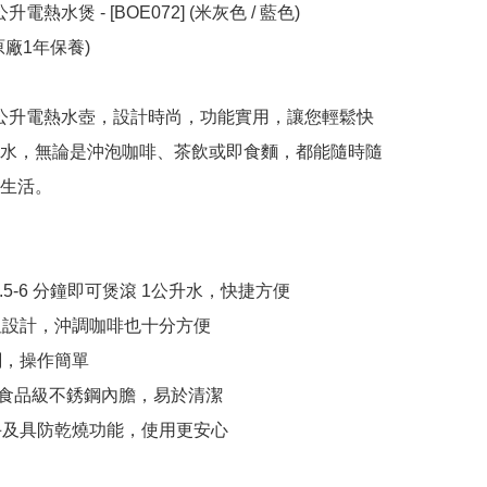
升電熱水煲 - [BOE072] (米灰色 / 藍色)

廠1年保養)

 1公升電熱水壺，設計時尚，功能實用，讓您輕鬆快
水，無論是沖泡咖啡、茶飲或即食麵，都能隨時隨
生活。

5.5-6 分鐘即可煲滾 1公升水，快捷方便

咀設計，沖調咖啡也十分方便

關，操作簡單

04食品級不銹鋼內膽，易於清潔

手及具防乾燒功能，使用更安心
