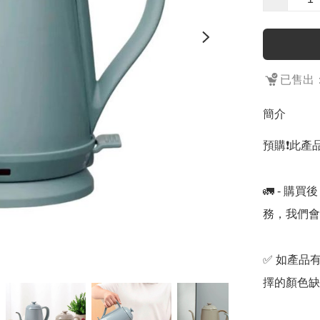
已售出：
簡介
預購❗️此產
🚛 - 
務，我們會
✅ 如產品
擇的顏色缺貨