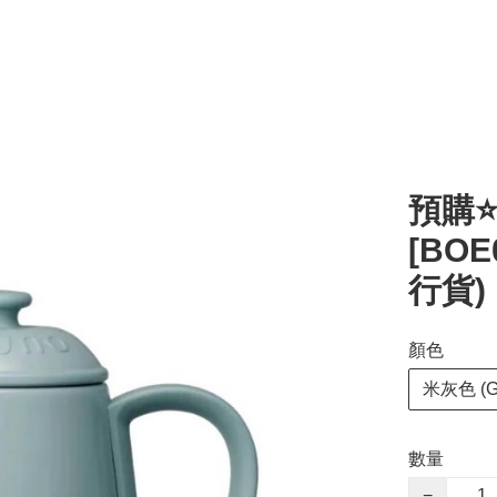
預購⭐
[BOE
行貨)
顏色
米灰色 (Gr
數量
−