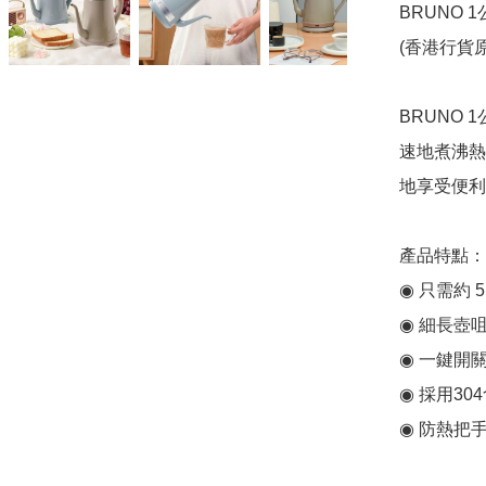
BRUNO 1公
(香港行貨原
BRUNO
速地煮沸熱
地享受便利
產品特點：

◉ 只需約 
◉ 細長壺
◉ 一鍵開
◉ 採用3
◉ 防熱把