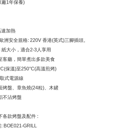
廠1年保養)

 高速加熱

/歐洲安全規格: 220V 香港(英式)三腳插頭。

A4 紙大小，適合2-3人享用

移至客廳，簡單煮出多款美食

°C(保溫)至250°C(高溫煎烤)

移取式電源線

面烤盤、章魚燒(24粒)、木鏟

鋁不沾烤盤

下各款烤盤及配件 : 

 BOE021-GRILL
