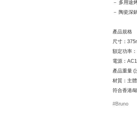
－ 多用途烤盤:
－ 陶瓷深鍋:
產品規格

尺寸：375mm
額定功率：1
電源：AC10
產品重量 (沒
材質：主體
符合香港/歐
Bruno