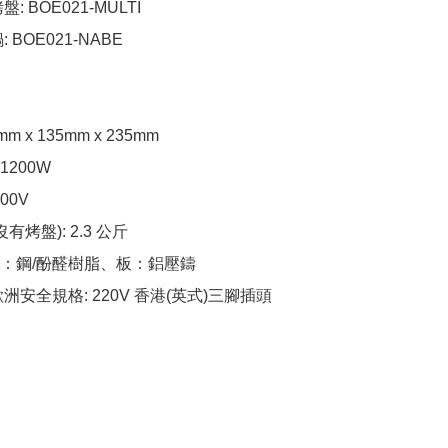
 BOE021-MULTI 

 BOE021-NABE

 x 135mm x 235mm

200W

0V

有烤盤): 2.3 公斤

：鋼/酚醛樹脂、板：鋁壓鑄

洲安全規格: 220V 香港(英式)三腳插頭