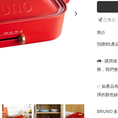
已售出：
簡介
預購❗️此產
🚛 - 
務，我們會
✅ 如產品
擇的顏色缺貨
BRUNO 多功