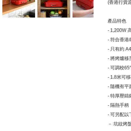
(香港行貨原
產品特色

- 1,200W
- 符合香港
- 只有約 
- 將烤爐
- 可調校65
- 1.8米可
- 隨機有平
- 特厚壓鑄
- 隔熱手柄

- 可另配以
​－ 坑紋烤盤: