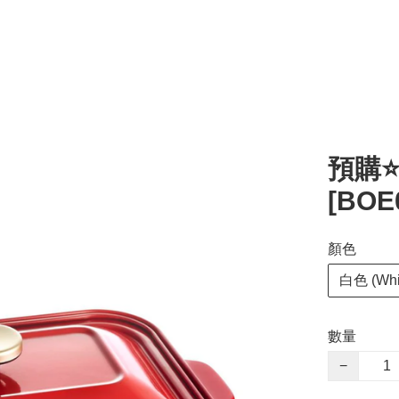
預購⭐
[BOE
顏色
白色 (Whi
數量
−