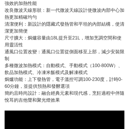
強效的加熱性能
改良微波天線形狀：新一代微波天線設計使微波內部中心加
熱更加精確均勻
清潔便利：新設計的隱藏式發熱管和平坦的內部結構，使清
潔更加簡便
尺寸擴大：焗爐容量由18L提升至21L，增加烹調空間和使
用靈活性
通風口位置改變：通風口位置從側面移至上部，減少安裝限
制
多種微波加熱模式：自動模式、手動模式（100-800W）、
飲品加熱模式、冷凍米飯模式及解凍模式
焗爐功能：上下發熱管，電子溫控可調100-230度，計時0-
60分鐘，並提供預熱和發酵選項
簡約且時尚設計：融合經典元素和現代感，烹飪過程中伴隨
悅耳的吉他聲和聚光燈效果