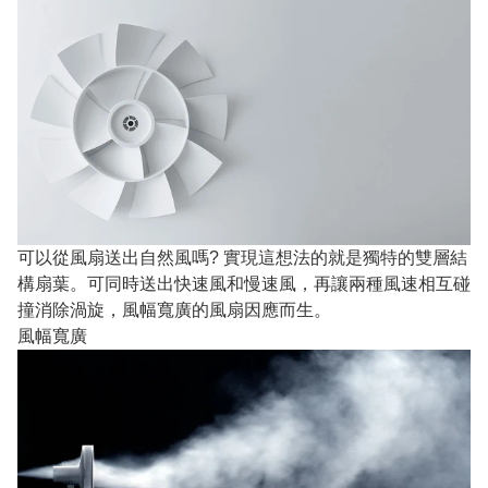
可以從風扇送出自然風嗎? 實現這想法的就是獨特的雙層結
構扇葉。可同時送出快速風和慢速風，再讓兩種風速相互碰
撞消除渦旋，風幅寬廣的風扇因應而生。
風幅寬廣