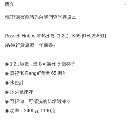
簡介
−
預訂❗️購買前請先向我們查詢存貨⚠️

Russell Hobbs 電熱水煲 (1.2L) - K65 [RH-25861] 

(香港行貨原廠一年保養）

◉ 1.2L 容量 - 最多可製作 5 個杯子

◉ 慶祝“K Range”問世 65 週年

◉ 水位計

◉ 序列號壓花

◉ 可拆卸、可清洗的防垢過濾器

◉ 功率：2400瓦 1190克
