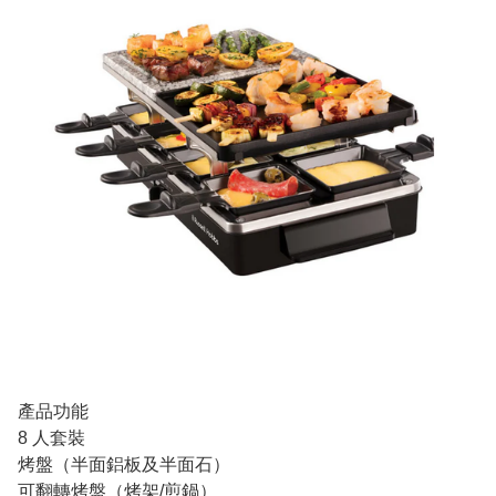
產品功能
8 人套裝
烤盤（半面鋁板及半面石）
可翻轉烤盤（烤架/煎鍋）