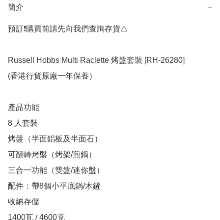
簡介
−
預訂❗️購買前請先向我們查詢存貨⚠️

Russell Hobbs Multi Raclette 烤盤套裝 [RH-26280]

(香港行貨原廠一年保養）

產品功能

8 人套裝

烤盤（半面鋁板及半面石）

可翻轉烤盤（烤架/煎鍋）

三合一功能（雙盤/迷你盤）

配件：帶8個小平底鍋/木鏟

收納存儲

1400瓦 / 4600克
