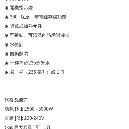
◉ 開機指示燈

◉ 360° 底座，帶電線存儲功能

◉ 隱藏式加熱元件

◉ 可拆卸、可清洗的防垢過濾器

◉ 水位計

◉ 自動關閉

◉ 一杯等於235毫升水

◉ 煮一杯（235 毫升）或 1 升

規格及細節

功耗 [瓦]: 2500 - 3000W

電壓 [伏]: 220-240V

水箱最大容量 [升]: 1.7L
