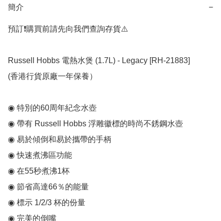
簡介
−
預訂❗️購買前請先向我們查詢存貨⚠️

Russell Hobbs 電熱水煲 (1.7L) - Legacy [RH-21883]

(香港行貨原廠一年保養）

◉ 特別的60周年紀念水壺

◉ 帶有 Russell Hobbs 浮雕徽標的時尚不銹鋼水壺

◉ 易於傾倒和易於攜帶的手柄

◉ 快速煮沸區功能

◉ 在55秒煮沸1杯

◉ 節省高達66％的能量

◉ 標示 1/2/3 杯的份量

◉ 完美的倒嘴
