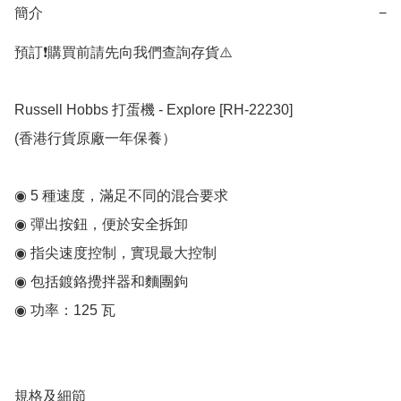
簡介
−
預訂❗️購買前請先向我們查詢存貨⚠️

Russell Hobbs 打蛋機 - Explore [RH-22230]

(香港行貨原廠一年保養）

◉ 5 種速度，滿足不同的混合要求

◉ 彈出按鈕，便於安全拆卸

◉ 指尖速度控制，實現最大控制

◉ 包括鍍鉻攪拌器和麵團鉤

◉ 功率：125 瓦

規格及細節
