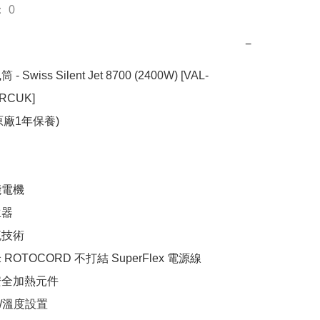
 0
−
 - Swiss Silent Jet 8700 (2400W) [VAL-
RCUK]

廠1年保養)

電機

器

技術

ROTOCORD 不打結 SuperFlex 電源線

安全加熱元件

/溫度設置
