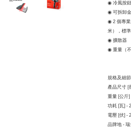
◉ 冷風按鈕
◉ 可拆卸金
◉ 2 個專
米），標準
◉ 擴散器

◉ 重量（不
規格及細節

產品尺寸 [長x闊
重量 [公斤] -
功耗 [瓦] - 
電壓 [伏] - 2
品牌地 - 瑞