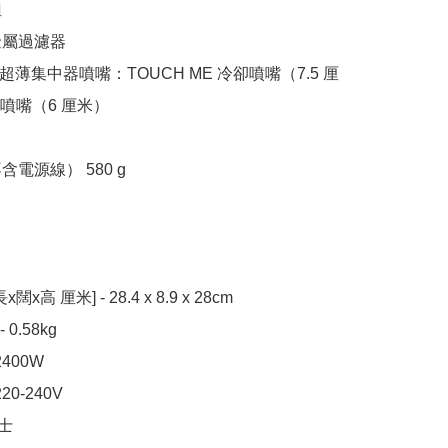


屬過濾器

業超薄集中器噴嘴：TOUCH ME 冷卻噴嘴（7.5 厘
噴嘴（6 厘米）

含電源線） 580 g

x高 厘米] - 28.4 x 8.9 x 28cm

 0.58kg

2400W

20-240V

士
