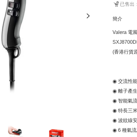
已售出：
簡介
Valera 電風筒
SXJ8700D
(香港行貨原
◉ 交流性能
◉ 離子產生
◉ 智能氣流
◉ 特長三米 
◉ 波紋線
◉ 6 種氣流