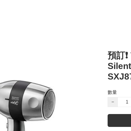
預訂❗️
Silen
SXJ8
數量
−