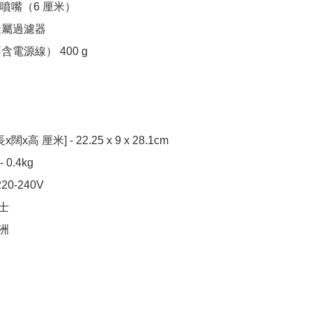
噴嘴（6 厘米）

屬過濾器

含電源線） 400 g

x高 厘米] - 22.25 x 9 x 28.1cm

0.4kg

20-240V

士

歐洲