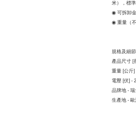
米），標準
◉ 可拆卸金
◉ 重量（不
規格及細節

產品尺寸 [長x闊
重量 [公斤] - 
電壓 [伏] - 2
品牌地 - 瑞
生產地 - 