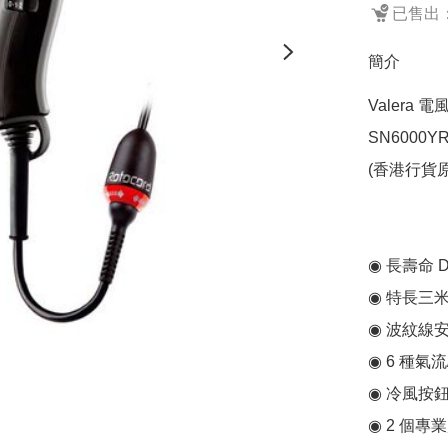
已售出：
簡介
Valera 電風
SN6000YR
(香港行貨原
◉ 長壽命 DC
◉ 特長三米 
◉ 波紋線
◉ 6 種氣流
◉ 冷風按鈕
◉ 2 個專