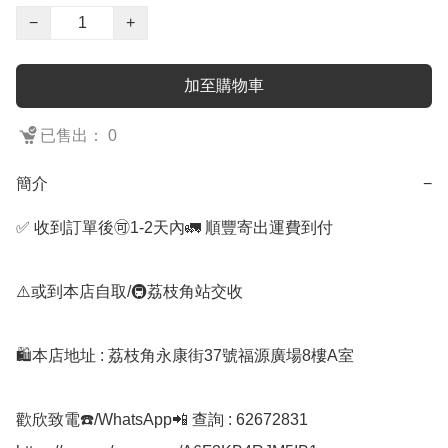
−
+
加至購物車
已售出： 0
簡介
−
✅ 收到訂單後🉑1-2天內🚛 順豐寄出運費到付

⚠️或到本店自取/🚇荔枝角站交收 

🛍️本店地址 : 荔枝角永康街37號福源廣場8樓A室

歡欣致電☎️/WhatsApp📲 查詢 : 62672831
