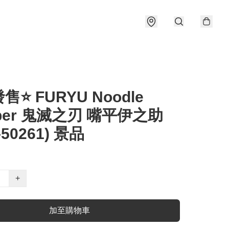
售⭐ FURYU Noodle
pper 鬼滅之刃 嘴平伊之助
-50261) 景品
+
加至購物車