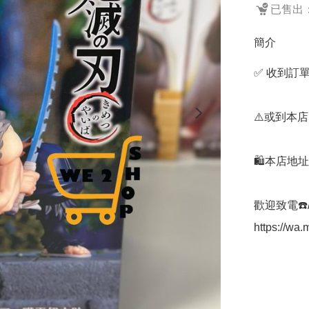
已售出：
簡介
✅ 收到訂單
⚠️或到本店
🛍️本店地
歡迎致電☎️/W
https://w