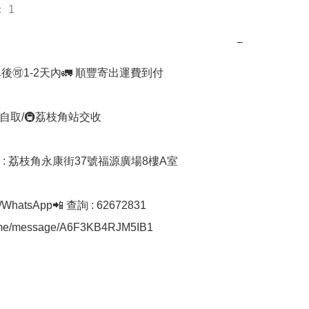
 1
−
後🉑1-2天內🚛 順豐寄出運費到付

自取/🚇荔枝角站交收 

址 : 荔枝角永康街37號福源廣場8樓A室

hatsApp📲 查詢 : 62672831

a.me/message/A6F3KB4RJM5IB1