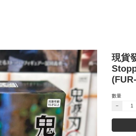
現貨發
Sto
(FUR
數量
−