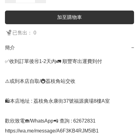
加至購物車
已售出： 0
簡介
−
✅收到訂單後🉑1-2天內🚛 順豐寄出運費到付

⚠️或到本店自取/🚇荔枝角站交收 

🛍️本店地址 : 荔枝角永康街37號福源廣場8樓A室

歡欣致電☎️/WhatsApp📲 查詢 : 62672831

https://wa.me/message/A6F3KB4RJM5IB1