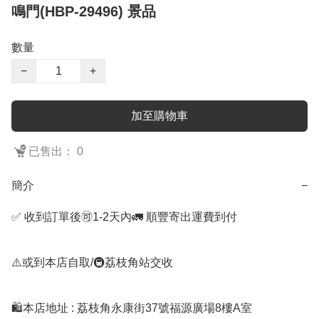
鳴門(HBP-29496) 景品
數量
−
+
加至購物車
已售出： 0
簡介
−
✅ 收到訂單後🉑1-2天內🚛 順豐寄出運費到付

⚠️或到本店自取/🚇荔枝角站交收 

🛍️本店地址 : 荔枝角永康街37號福源廣場8樓A室
