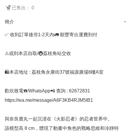
已售出： 0
簡介
−
✅ 收到訂單後🉑1-2天內🚛 順豐寄出運費到付

⚠️或到本店自取/🚇荔枝角站交收 

🛍️本店地址 : 荔枝角永康街37號福源廣場8樓A室

歡欣致電☎️/WhatsApp📲 查詢 : 62672831

https://wa.me/message/A6F3KB4RJM5IB1

與奈良鹿丸一起沉浸在《火影忍者》的忍者世界中。

該模型高 8 cm，體現了動畫中角色的戰略思維和冷靜特