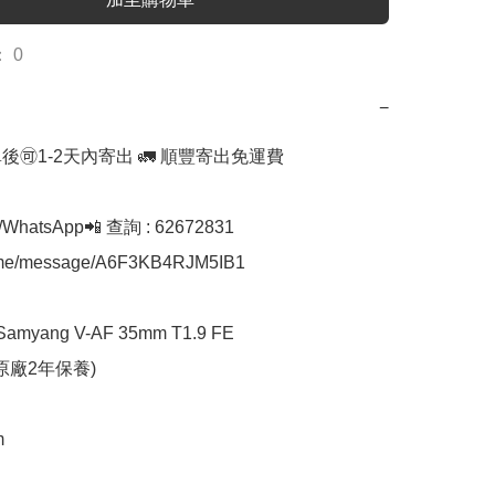
 0
−
後🉑1-2天內寄出 🚛 順豐寄出免運費

hatsApp📲 查詢 : 62672831 

a.me/message/A6F3KB4RJM5IB1

myang V-AF 35mm T1.9 FE 

原廠2年保養)


