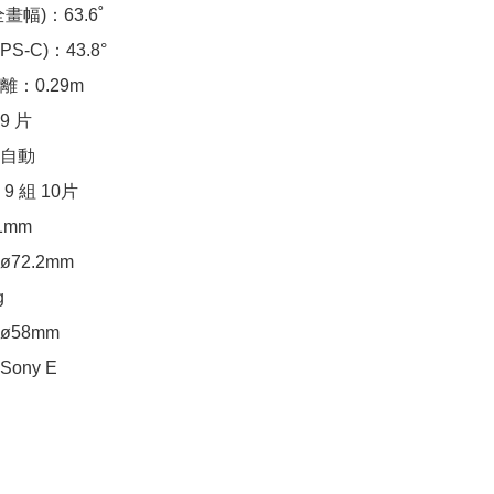
幅)：63.6˚

-C)：43.8°

0.29m 

 片

自動

 組 10片

mm

2.2mm



58mm

ony E