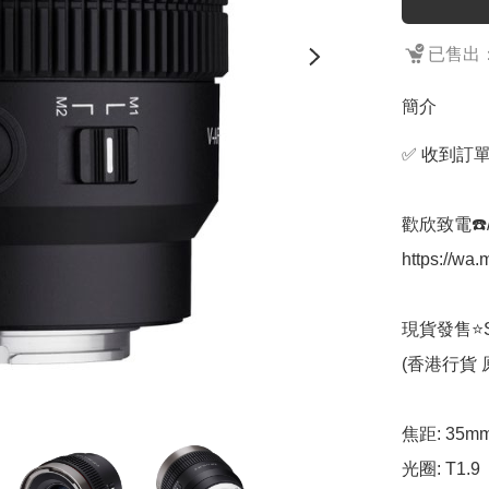
已售出：
簡介
✅ 收到訂單
歡欣致電☎️/W
https://w
現貨發售⭐️Sa
(香港行貨 
焦距: 35mm
光圈: T1.9
