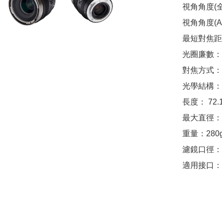
視角角度(全畫
視角角度(APS
最短對焦距離：
光圈廉數：9
對焦方式：
光學結構： 9
長度： 72.1
最大直徑：ø7
重量：280g
濾鏡口徑：ø
適用接口：S