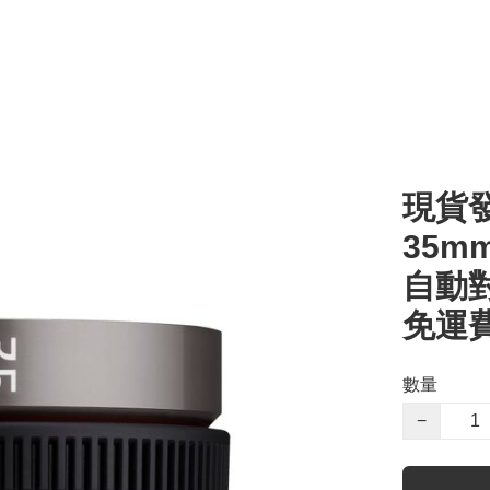
現貨發售
35mm 
自動對
免運
數量
−