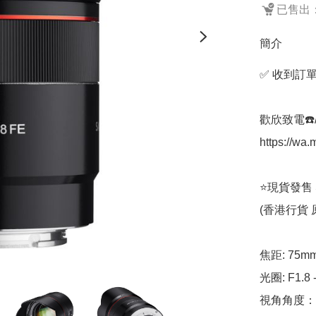
已售出：
簡介
✅ 收到訂單
歡欣致電☎️/W
https://w
⭐️現貨發售 Sa
(香港行貨 
焦距: 75mm
光圈: F1.8 - 
視角角度：35m