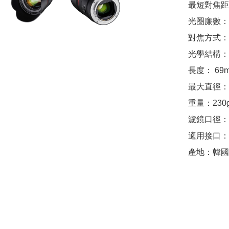
最短對焦距離：0
光圈廉數：9
對焦方式：
光學結構： 9
長度： 69m
最大直徑：ø
重量：230g
濾鏡口徑：ø
適用接口：So
產地：韓國