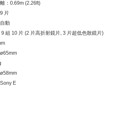
.69m (2.26ft)

 片

自動

 組 10 片 (2 片高折射鏡片, 3 片超低色散鏡片)

m

65mm



58mm

ny E
