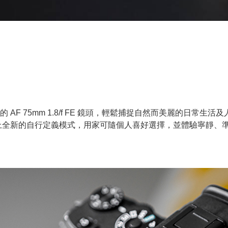
F 75mm 1.8/f FE 鏡頭，輕鬆捕捉自然而美麗的日常生活及
上全新的自行定義模式，用家可隨個人喜好選擇，並體驗寧靜、