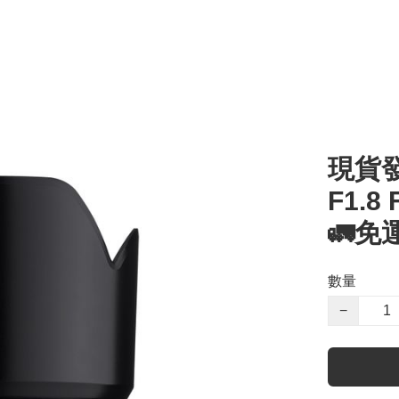
現貨發售
F1.8
🚛免
數量
−