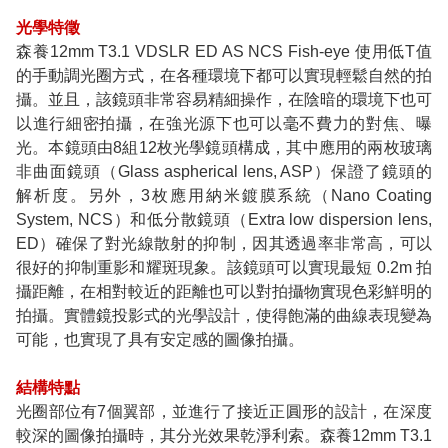
光學特徵
森養12mm T3.1 VDSLR ED AS NCS Fish-eye 使用低T值
的手動調光圈方式，在各種環境下都可以實現輕鬆自然的拍
攝。並且，該鏡頭非常容易精細操作，在陰暗的環境下也可
以進行細密拍攝，在強光源下也可以毫不費力的對焦、曝
光。本鏡頭由8組12枚光學鏡頭構成，其中應用的兩枚玻璃
非曲面鏡頭（Glass aspherical lens, ASP）保證了鏡頭的
解析度。另外，3枚應用納米鍍膜系統（Nano Coating
System, NCS）和低分散鏡頭（Extra low dispersion lens,
ED）確保了對光線散射的抑制，因其透過率非常高，可以
很好的抑制重影和耀斑現象。該鏡頭可以實現最短 0.2m 拍
攝距離，在相對較近的距離也可以對拍攝物實現色彩鮮明的
拍攝。實體鏡投影式的光學設計，使得飽滿的曲線表現變為
可能，也實現了具有安定感的圖像拍攝。
結構特點
光圈部位有7個翼部，並進行了接近正圓形的設計，在深度
較深的圖像拍攝時，其分光效果乾淨利索。森養12mm T3.1