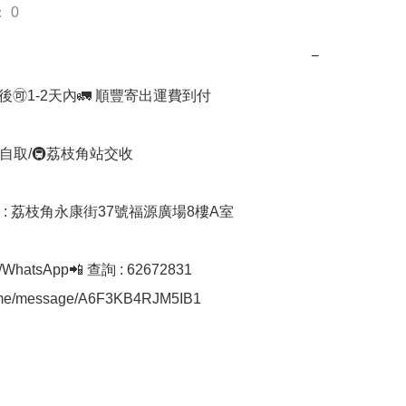
 0
−
🉑1-2天內🚛 順豐寄出運費到付

自取/🚇荔枝角站交收 

址 : 荔枝角永康街37號福源廣場8樓A室

hatsApp📲 查詢 : 62672831

a.me/message/A6F3KB4RJM5IB1