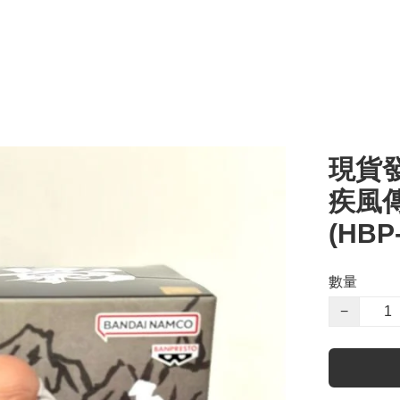
現貨發
疾風傳
(HBP
數量
−