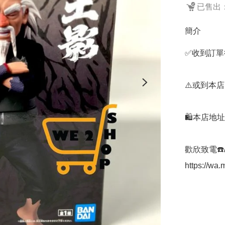
已售出：
簡介
✅收到訂單後
⚠️或到本店
🛍️本店地
歡欣致電☎️/W
https://w